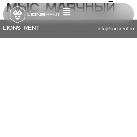
Мыс Маячный
Главная
Lions Rent
info@lionsrent.ru
Автопарк
Локации
Преимущества
Условия
Контакты